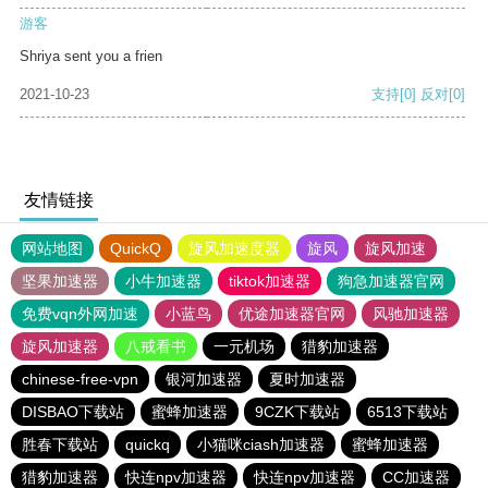
游客
Shriya sent you a frien
2021-10-23
支持
[0]
反对
[0]
友情链接
网站地图
QuickQ
旋风加速度器
旋风
旋风加速
坚果加速器
小牛加速器
tiktok加速器
狗急加速器官网
免费vqn外网加速
小蓝鸟
优途加速器官网
风驰加速器
旋风加速器
八戒看书
一元机场
猎豹加速器
chinese-free-vpn
银河加速器
夏时加速器
DISBAO下载站
蜜蜂加速器
9CZK下载站
6513下载站
胜春下载站
quickq
小猫咪ciash加速器
蜜蜂加速器
猎豹加速器
快连npv加速器
快连npv加速器
CC加速器