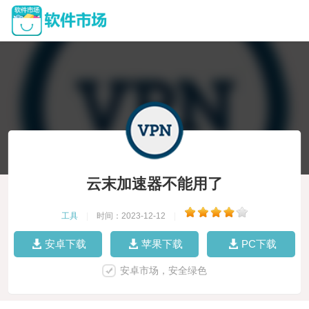
云末加速器不能用了
工具
|
时间：2023-12-12
|
安卓下载
苹果下载
PC下载
安卓市场，安全绿色