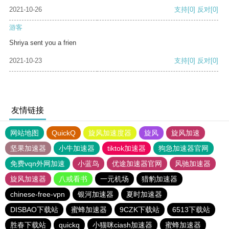
2021-10-26
支持
[0]
反对
[0]
游客
Shriya sent you a frien
2021-10-23
支持
[0]
反对
[0]
友情链接
网站地图
QuickQ
旋风加速度器
旋风
旋风加速
坚果加速器
小牛加速器
tiktok加速器
狗急加速器官网
免费vqn外网加速
小蓝鸟
优途加速器官网
风驰加速器
旋风加速器
八戒看书
一元机场
猎豹加速器
chinese-free-vpn
银河加速器
夏时加速器
DISBAO下载站
蜜蜂加速器
9CZK下载站
6513下载站
胜春下载站
quickq
小猫咪ciash加速器
蜜蜂加速器