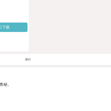
PC下载
排行
奥秘。