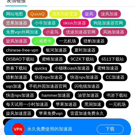
友情链接
网站地图
QuickQ
旋风加速度器
旋风
旋风加速
坚果加速器
小牛加速器
tiktok加速器
狗急加速器官网
免费vqn外网加速
小蓝鸟
优途加速器官网
风驰加速器
旋风加速器
八戒看书
一元机场
猎豹加速器
chinese-free-vpn
银河加速器
夏时加速器
DISBAO下载站
蜜蜂加速器
9CZK下载站
6513下载站
胜春下载站
quickq
小猫咪ciash加速器
蜜蜂加速器
猎豹加速器
快连npv加速器
快连npv加速器
CC加速器
vqn加速
手机外国加速器官网
闪电猫加速器
快连npv加速器
hammer加速器
油管加速器
书游下载站
每天试用一小时加速器
苹果加速器
黑洞加速
一元机场
旋风加速度器
苹果免费vqn
雷霆加速免费永久
一元机场
每天免费2小时加速器
vp免费加速
永久免费使用的加速器
下载