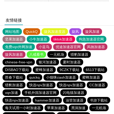
友情链接
网站地图
QuickQ
旋风加速度器
旋风
旋风加速
坚果加速器
小牛加速器
tiktok加速器
狗急加速器官网
免费vqn外网加速
小蓝鸟
优途加速器官网
风驰加速器
旋风加速器
八戒看书
一元机场
猎豹加速器
chinese-free-vpn
银河加速器
夏时加速器
DISBAO下载站
蜜蜂加速器
9CZK下载站
6513下载站
胜春下载站
quickq
小猫咪ciash加速器
蜜蜂加速器
猎豹加速器
快连npv加速器
快连npv加速器
CC加速器
vqn加速
手机外国加速器官网
闪电猫加速器
快连npv加速器
hammer加速器
油管加速器
书游下载站
每天试用一小时加速器
苹果加速器
黑洞加速
一元机场