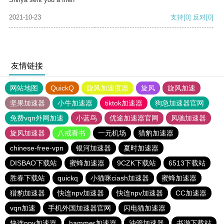
2021-10-23
支持
[0]
反对
[0]
友情链接
网站地图
QuickQ
旋风加速度器
旋风
旋风加速
坚果加速器
小牛加速器
tiktok加速器
狗急加速器官网
免费vqn外网加速
小蓝鸟
优途加速器官网
风驰加速器
旋风加速器
八戒看书
一元机场
猎豹加速器
chinese-free-vpn
银河加速器
夏时加速器
DISBAO下载站
蜜蜂加速器
9CZK下载站
6513下载站
胜春下载站
quickq
小猫咪ciash加速器
蜜蜂加速器
猎豹加速器
快连npv加速器
快连npv加速器
CC加速器
vqn加速
手机外国加速器官网
闪电猫加速器
快连npv加速器
hammer加速器
油管加速器
书游下载站