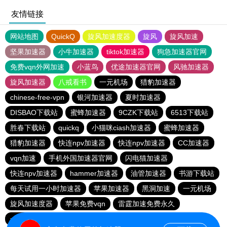
友情链接
网站地图
QuickQ
旋风加速度器
旋风
旋风加速
坚果加速器
小牛加速器
tiktok加速器
狗急加速器官网
免费vqn外网加速
小蓝鸟
优途加速器官网
风驰加速器
旋风加速器
八戒看书
一元机场
猎豹加速器
chinese-free-vpn
银河加速器
夏时加速器
DISBAO下载站
蜜蜂加速器
9CZK下载站
6513下载站
胜春下载站
quickq
小猫咪ciash加速器
蜜蜂加速器
猎豹加速器
快连npv加速器
快连npv加速器
CC加速器
vqn加速
手机外国加速器官网
闪电猫加速器
快连npv加速器
hammer加速器
油管加速器
书游下载站
每天试用一小时加速器
苹果加速器
黑洞加速
一元机场
旋风加速度器
苹果免费vqn
雷霆加速免费永久
一元机场
每天免费2小时加速器
vp免费加速