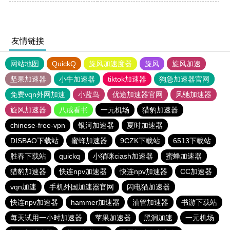
友情链接
网站地图
QuickQ
旋风加速度器
旋风
旋风加速
坚果加速器
小牛加速器
tiktok加速器
狗急加速器官网
免费vqn外网加速
小蓝鸟
优途加速器官网
风驰加速器
旋风加速器
八戒看书
一元机场
猎豹加速器
chinese-free-vpn
银河加速器
夏时加速器
DISBAO下载站
蜜蜂加速器
9CZK下载站
6513下载站
胜春下载站
quickq
小猫咪ciash加速器
蜜蜂加速器
猎豹加速器
快连npv加速器
快连npv加速器
CC加速器
vqn加速
手机外国加速器官网
闪电猫加速器
快连npv加速器
hammer加速器
油管加速器
书游下载站
每天试用一小时加速器
苹果加速器
黑洞加速
一元机场