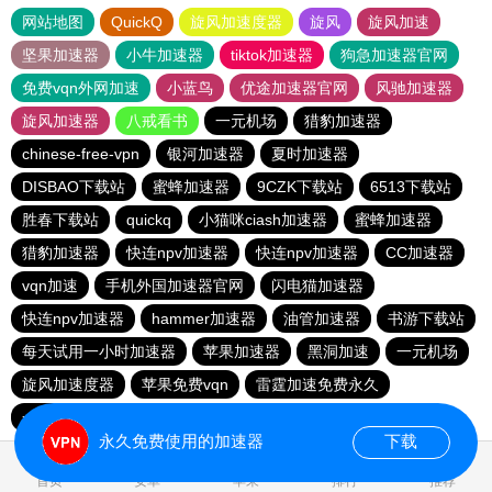
网站地图
QuickQ
旋风加速度器
旋风
旋风加速
坚果加速器
小牛加速器
tiktok加速器
狗急加速器官网
免费vqn外网加速
小蓝鸟
优途加速器官网
风驰加速器
旋风加速器
八戒看书
一元机场
猎豹加速器
chinese-free-vpn
银河加速器
夏时加速器
DISBAO下载站
蜜蜂加速器
9CZK下载站
6513下载站
胜春下载站
quickq
小猫咪ciash加速器
蜜蜂加速器
猎豹加速器
快连npv加速器
快连npv加速器
CC加速器
vqn加速
手机外国加速器官网
闪电猫加速器
快连npv加速器
hammer加速器
油管加速器
书游下载站
每天试用一小时加速器
苹果加速器
黑洞加速
一元机场
旋风加速度器
苹果免费vqn
雷霆加速免费永久
一元机场
每天免费2小时加速器
vp免费加速
永久免费使用的加速器
下载
0.171792s
首页
安卓
苹果
排行
推荐