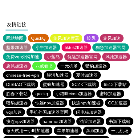
友情链接
网站地图
QuickQ
旋风加速度器
旋风
旋风加速
坚果加速器
小牛加速器
tiktok加速器
狗急加速器官网
免费vqn外网加速
小蓝鸟
优途加速器官网
风驰加速器
旋风加速器
八戒看书
一元机场
猎豹加速器
chinese-free-vpn
银河加速器
夏时加速器
DISBAO下载站
蜜蜂加速器
9CZK下载站
6513下载站
胜春下载站
quickq
小猫咪ciash加速器
蜜蜂加速器
猎豹加速器
快连npv加速器
快连npv加速器
CC加速器
vqn加速
手机外国加速器官网
闪电猫加速器
快连npv加速器
hammer加速器
油管加速器
书游下载站
每天试用一小时加速器
苹果加速器
黑洞加速
一元机场