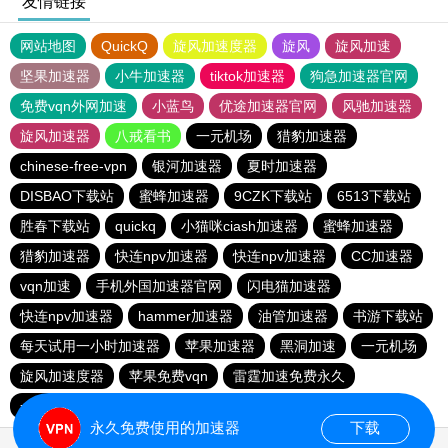
友情链接
网站地图
QuickQ
旋风加速度器
旋风
旋风加速
坚果加速器
小牛加速器
tiktok加速器
狗急加速器官网
免费vqn外网加速
小蓝鸟
优途加速器官网
风驰加速器
旋风加速器
八戒看书
一元机场
猎豹加速器
chinese-free-vpn
银河加速器
夏时加速器
DISBAO下载站
蜜蜂加速器
9CZK下载站
6513下载站
胜春下载站
quickq
小猫咪ciash加速器
蜜蜂加速器
猎豹加速器
快连npv加速器
快连npv加速器
CC加速器
vqn加速
手机外国加速器官网
闪电猫加速器
快连npv加速器
hammer加速器
油管加速器
书游下载站
每天试用一小时加速器
苹果加速器
黑洞加速
一元机场
旋风加速度器
苹果免费vqn
雷霆加速免费永久
一元机场
每天免费2小时加速器
vp免费加速
永久免费使用的加速器
下载